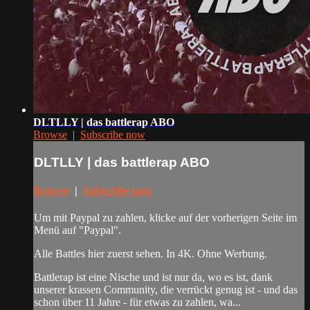
DLTLLY | das battlerap ABO
Browse
|
Subscribe now
DLTLLY | das battlerap ABO
Browse
|
Subscribe now
Um mit Paypal zu zahlen, klicke auf der vorherigen Seite im
Menü auf "Paypal".
Alle Battles hier zuerst sehen. In 4K. Ohne Werbung.
Battlerap ist eine Nische und ist nur da, wo es ist, dank
unserer krassen Community, die verrückt genug ist - und das
schon über 11 Jahre - für etwas zu zahlen, wa...