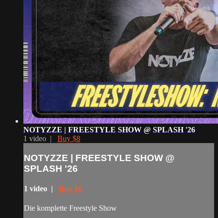
NOTYZZE | FREESTYLE SHOW @ SPLASH '26
1 video |
Buy $8
NOTYZZE | FREESTYLE SHOW @
SPLASH '26
1 video |
Buy $8
Die komplette Freestyle Show