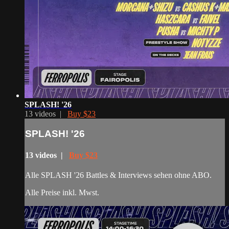
SPLASH! '26
13 videos |
Buy $23
SPLASH! '26
13 videos |
Buy $23
Alle SPLASH '26 Battles & Interviews sehen ohne ABO.
Alle Preise inkl. Mwst.