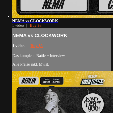
NEMA vs CLOCKWORK
1 video |
Buy $8
NEMA vs CLOCKWORK
1 video |
Buy $8
Das komplette Battle + Interview
Alle Preise inkl. Mwst.