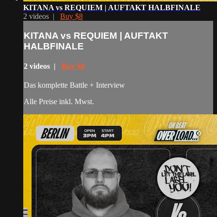
KITANA vs REQUIEM | AUFTAKT HALBFINALE
2 videos |
Buy $8
KITANA vs REQUIEM | AUFTAKT
HALBFINALE
2 videos |
Buy $8
Das komplette Battle + Interview
Alle Preise inkl. Mwst.