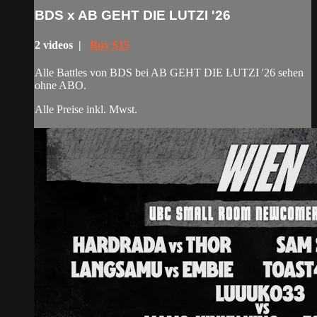
BDS x AB GEHT DIE LUTZI '26
2 videos |
Buy $15
Alle Battles von BDS bei AB GEHT DIE LUTZI '26 sehen
ohne ABO.
Alle Preise inkl. Mwst.