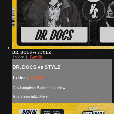
DR. DOCS vs STYLZ
1 video |
Buy $8
DR. DOCS vs STYLZ
1 video |
Buy $8
Das komplette Battle + Interview
Alle Preise inkl. Mwst.