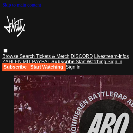
Skip to main content
Browse
Search
Tickets & Merch
DISCORD
Livestream-Infos
ZAHLEN MIT PAYPAL
Subscribe
Start Watching
Sign in
Subscribe
Start Watching
Sign In