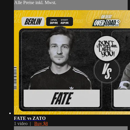
Alle Preise inkl. Mwst.
FATE vs ZATO
1 video |
Buy $8