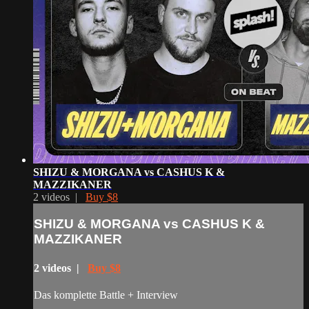
SHIZU & MORGANA vs CASHUS K &
MAZZIKANER
2 videos |
Buy $8
SHIZU & MORGANA vs CASHUS K &
MAZZIKANER
2 videos |
Buy $8
Das komplette Battle + Interview