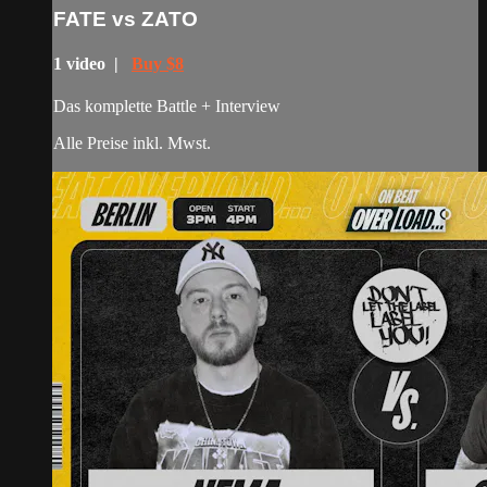
FATE vs ZATO
1 video |
Buy $8
Das komplette Battle + Interview
Alle Preise inkl. Mwst.