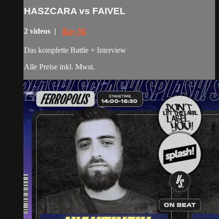
HASZCARA vs FAIVEL
2 videos |
Buy $8
Das komplette Battle + Interview
Alle Preise inkl. Mwst.