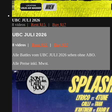
UBC JULI 2026
8 videos |
Rent $15
|
Buy $17
UBC JULI 2026
8 videos |
Rent $15
|
Buy $17
Alle Battles vom UBC JULI 2026 sehen ohne ABO.
Alle Preise inkl. Mwst.