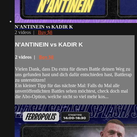
N'ANTINEIN vs KADIR K
2 videos |
Buy $8
N'ANTINEIN vs KADIR K
2 videos |
Buy $8
Vielen Dank, dass Du extra für dieses Battle deinen Weg zu
uns gefunden hast und dich dafür entschieden hast, Battlerap
zu unterstützen!
Ein kleiner Tipp für das nächste Mal: Falls du Mal alle
unveröffentlichten Battles sehen möchtest, check doch mal
die Abo-Option, welche nicht so viel mehr kos...