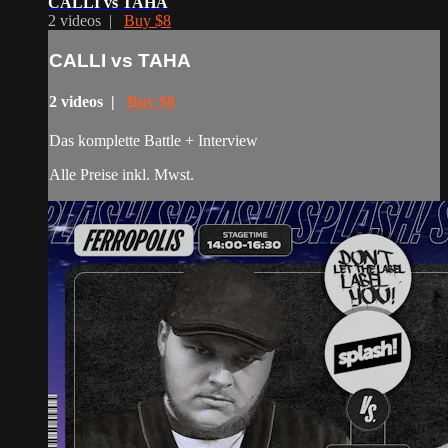
CALLI vs TAHA
2 videos |
Buy $8
CALLI vs TAHA
2 videos |
Buy $8
Das komplette Battle + Interview
Alle Preise inkl. Mwst.