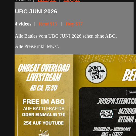
UBC JUNI 2026
4 videos |
Rent $15
|
Buy $17
Alle Battles vom UBC JUNI 2026 sehen ohne ABO.
Alle Preise inkl. Mwst.