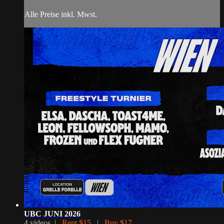
Alle Preise inkl. Mwst.
UBC JUNI 2026
4 videos |
Rent $15
|
Buy $17