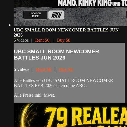
UBC SMALL ROOM NEWCOMER BATTLES JUN
2026
5 videos |
Rent $6
|
Buy $8
UBC SMALL ROOM NEWCOMER
BATTLES JUN 2026
5 videos |
Rent $6
|
Buy $8
Alle Battles von UBC SMALL ROOM NEWCOMER
BATTLES FEB 2026 sehen ohne ABO.
Alle Preise inkl. Mwst.