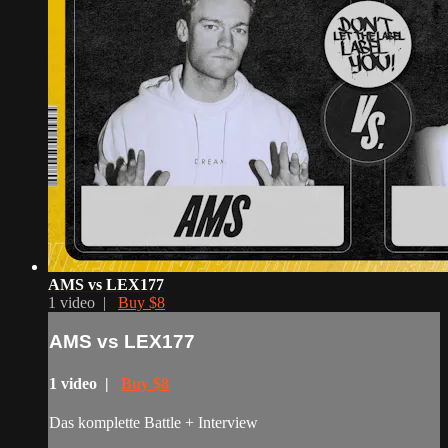
AMS vs LEX177
1 video |
Buy $8
AMS vs LEX177
1 video |
Buy $8
Das komplette Battle + Interview