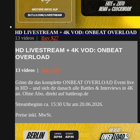
HD LIVESTREAM + 4K VOD: ONBEAT OVERLOAD
13 videos |
Buy $27
HD LIVESTREAM + 4K VOD: ONBEAT
OVERLOAD
13 videos |
Buy $27
Gönn dir das komplette ONBEAT OVERLOAD Event live
in HD – und sieh dir danach alle Battles & Interviews in 4K
an. Ohne Abo, direkt auf battlerap.de
Streambeginn ca. 15:30 Uhr am 20.06.2026.
Preise inkl. MwSt.