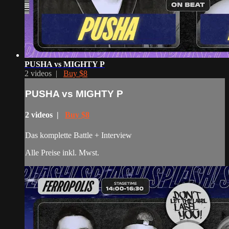
PUSHA vs MIGHTY P
2 videos |
Buy $8
PUSHA vs MIGHTY P
2 videos |
Buy $8
Das komplette Battle + Interview
Alle Preise inkl. Mwst.