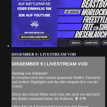
5:30:52
DISSEMBER 9 | LIVESTREAM VOD
DISSEMBER 9 | LIVESTREAM VOD
Samstag war fulminant!
Es erwarten euch drei extrem spannende Battles, Freestyles
und weitere Highlights und das alles bequem live von der
Couch.
Durch den Abend führte euch Gier, der euch vor und nach
den Battles mitnimmt hinter die Kulissen. 🍿🥤🍻
Ohne Abo als Einzelprodukt kann man den Stream ...