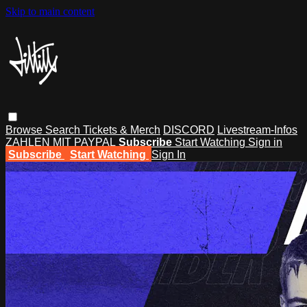
Skip to main content
Browse
Search
Tickets & Merch
DISCORD
Livestream-Infos
ZAHLEN MIT PAYPAL
Subscribe
Start Watching
Sign in
Subscribe
Start Watching
Sign In