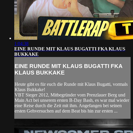
1:04:38
EINE RUNDE MIT KLAUS BUGATTI FKA KLAUS
BUKKAKE
EINE RUNDE MIT KLAUS BUGATTI FKA
KLAUS BUKKAKE
Heute gibt es für euch die Runde mit Klaus Bugatti, vormals
Klaus Bukkake!
VBT Sieger 2012, Mitbegründer vom Prenzlauer Berg und
Main Act bei unserem ersten B-Day Bash, es war mal wieder
eine Reise durch die Zeit mit ihm. Angefangen bei seinen
ersten Gehversuchen auf dem Beat bis hin zur ersten ...