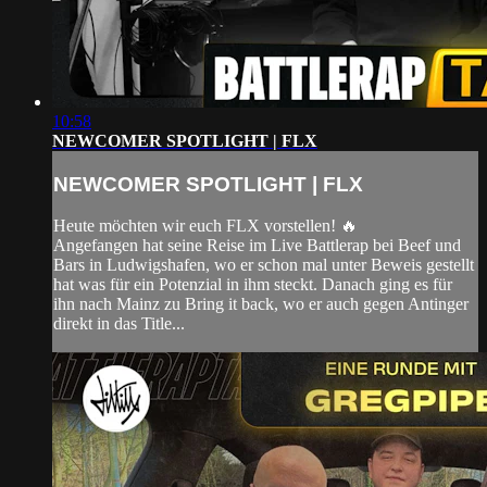
10:58
NEWCOMER SPOTLIGHT | FLX
NEWCOMER SPOTLIGHT | FLX
Heute möchten wir euch FLX vorstellen! 🔥
Angefangen hat seine Reise im Live Battlerap bei Beef und
Bars in Ludwigshafen, wo er schon mal unter Beweis gestellt
hat was für ein Potenzial in ihm steckt. Danach ging es für
ihn nach Mainz zu Bring it back, wo er auch gegen Antinger
direkt in das Title...