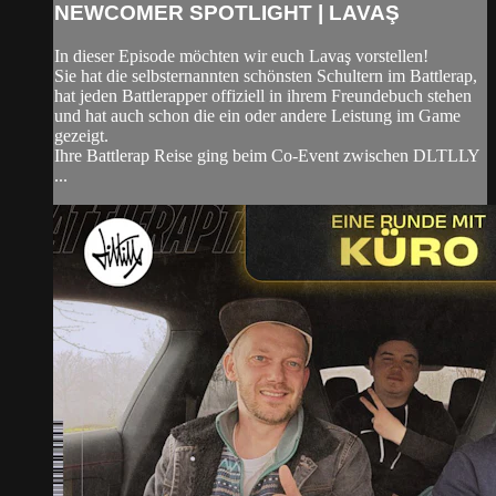
NEWCOMER SPOTLIGHT | LAVAŞ
In dieser Episode möchten wir euch Lavaş vorstellen!
Sie hat die selbsternannten schönsten Schultern im Battlerap,
hat jeden Battlerapper offiziell in ihrem Freundebuch stehen
und hat auch schon die ein oder andere Leistung im Game
gezeigt.
Ihre Battlerap Reise ging beim Co-Event zwischen DLTLLY
...