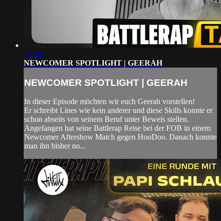
14:28
NEWCOMER SPOTLIGHT | GEERAH
NEWCOMER SPOTLIGHT | GEERAH
In dieser Episode möchten wir euch Geerah vorstellen!
Er schreibt Lines wie kein anderer und diese Skills konnte er
schon abseits von seinem Beruf unter Beweis stellen.
Angefangen hat seine Battlerap Reise bei der FOB in einem
Newcomer Aftershow Match gegen HooDoo. Danach konnte
man ihn bisher no...