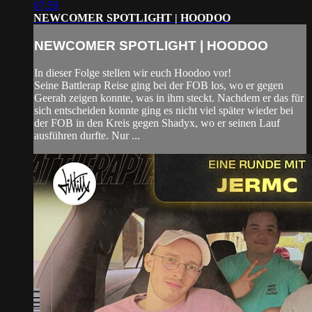
07:59
NEWCOMER SPOTLIGHT | HOODOO
NEWCOMER SPOTLIGHT | HOODOO
In dieser Folge stellen wir euch Hoodoo vor!
Seine Battlerap Reise ging bei der FOB los, wo er gegen
Geerah zeigen konnte, was in ihm steckt. Nachdem er das für
sich entscheiden konnte ging es nicht viel später wieder bei
der FOB in den Kreis gegen Shadyx, wo er seinen Lauf
ausführen durfte. Nur ...