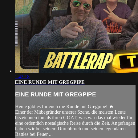
1:42:18
EINE RUNDE MIT GREGPIPE
EINE RUNDE MIT GREGPIPE
Heute gibt es für euch die Runde mit Gregpipe! 🔥
Einer der Mitbegründer unserer Szene, die meisten Leute
bezeichnen ihn als ihren GOAT, was war das mal wieder für
eine ordentlich nostalgische Reise durch die Zeit. Angefangen
haben wir bei seinem Durchbruch und seinen legendären
Battles bei Feuer ...