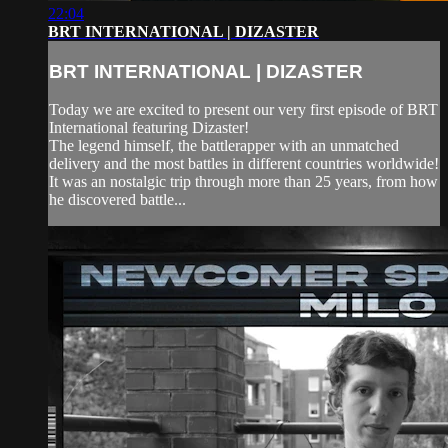
22:04
BRT INTERNATIONAL | DIZASTER
BRT INTERNATIONAL | DIZASTER
Today we are excited to present our very first episode of BRT
International featuring Dizaster!
The legend himself, the battlerapper with an unmatched
delivery and the most battles in different countries worldwide!
It was an nostalgic trip through more than 25 years, from how
he discovered battle...