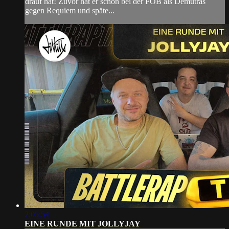
drauf hat! Zuvor hat er schon bei der FOB als Demutras
gegen Requiem und späte...
2:05:54
EINE RUNDE MIT JOLLYJAY