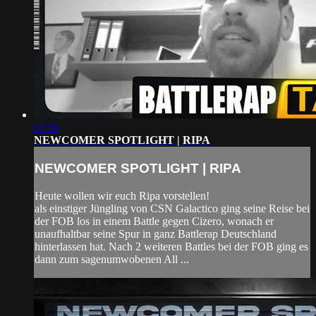
07:54
NEWCOMER SPOTLIGHT | RIPA
NEWCOMER SPOTLIGHT | RIPA
Heute wollen wir euch Ripa vorstellen!
als einstiger Jüngling von CSN Galactico ging seine Reise bei
der FOB los in einem Battle gegen Cizero, wonach er
unaufhaltbar seine Spur in ganz Battlerap Deutschland
hinterlassen hat. Nach 2 weiteren Battles bei der FOB ging es
dann zum sagenumwobenen All ...