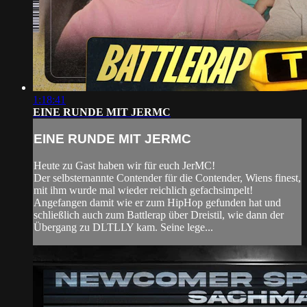
1:18:41
EINE RUNDE MIT JERMC
EINE RUNDE MIT JERMC
Heute zu Gast haben wir für euch JerMC!
Der selbsternannte Contender für die Contender, Wiens finest,
mit ihm wurde mal wieder reichlich gefachsimpelt!
Angefangen damit wie er zum HipHop gefunden hat und
schließlich auch zum Battlerap über Dreistil, wie dann der
Übergang zu DLTLLY kam. Seine lege...