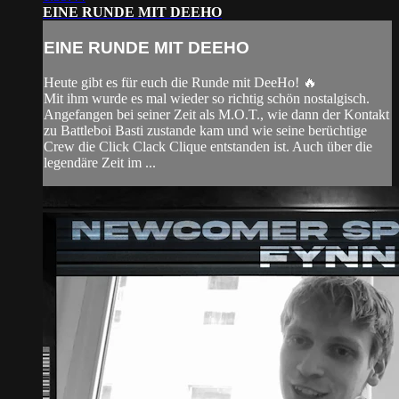
EINE RUNDE MIT DEEHO
EINE RUNDE MIT DEEHO
Heute gibt es für euch die Runde mit DeeHo! 🔥
Mit ihm wurde es mal wieder so richtig schön nostalgisch.
Angefangen bei seiner Zeit als M.O.T., wie dann der Kontakt
zu Battleboi Basti zustande kam und wie seine berüchtige
Crew die Click Clack Clique entstanden ist. Auch über die
legendäre Zeit im ...