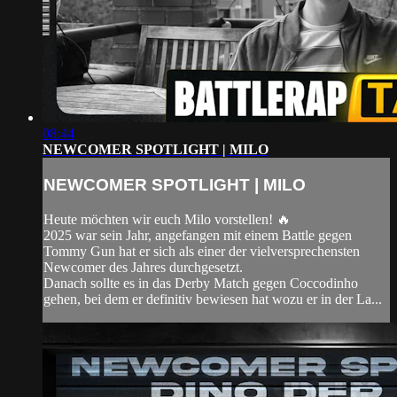
08:44
NEWCOMER SPOTLIGHT | MILO
NEWCOMER SPOTLIGHT | MILO
Heute möchten wir euch Milo vorstellen! 🔥
2025 war sein Jahr, angefangen mit einem Battle gegen
Tommy Gun hat er sich als einer der vielversprechensten
Newcomer des Jahres durchgesetzt.
Danach sollte es in das Derby Match gegen Coccodinho
gehen, bei dem er definitiv bewiesen hat wozu er in der La...