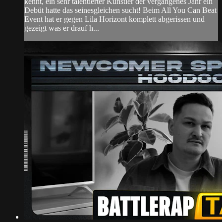
kennt, ein sehr talentierter Künstler der vergangenes Jahr ein
Debüt hatte das seinesgleichen sucht! Beim All You Can Beat
Event hat er gegen Lila Horizont komplett abgerissen und
gezeigt was er drauf h...