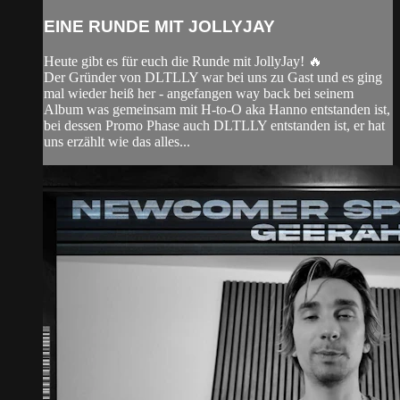
EINE RUNDE MIT JOLLYJAY
Heute gibt es für euch die Runde mit JollyJay! 🔥
Der Gründer von DLTLLY war bei uns zu Gast und es ging
mal wieder heiß her - angefangen way back bei seinem
Album was gemeinsam mit H-to-O aka Hanno entstanden ist,
bei dessen Promo Phase auch DLTLLY entstanden ist, er hat
uns erzählt wie das alles...