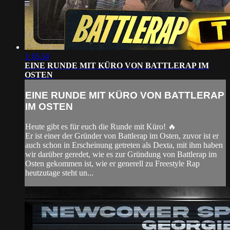
1:16:34
EINE RUNDE MIT KÜRO VON BATTLERAP IM
OSTEN
EINE RUNDE MIT KÜRO VON BATTLERAP
IM OSTEN
Heute gibt es für euch die Runde mit Küro! 🔥
Er ist einer der Gründer von Battlerap im Osten, zuvor ist er
auch schon in Erscheinung getreten als Dexta, mit ihm haben
wir darüber geredet, wie es zur Gründung von Battlerap im
Osten gekommen ist, wie er generell zu Freestyle Rap
heutzutage steht un...