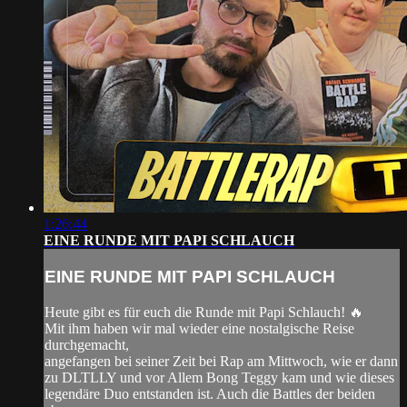
1:26:44
EINE RUNDE MIT PAPI SCHLAUCH
EINE RUNDE MIT PAPI SCHLAUCH
Heute gibt es für euch die Runde mit Papi Schlauch! 🔥
Mit ihm haben wir mal wieder eine nostalgische Reise
durchgemacht,
angefangen bei seiner Zeit bei Rap am Mittwoch, wie er dann
zu DLTLLY und vor Allem Bong Teggy kam und wie dieses
legendäre Duo entstanden ist. Auch die Battles der beiden