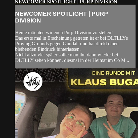
NEWCOMER SPOTLIGHT | PURP DIVISION
NEWCOMER SPOTLIGHT | PURP
DIVISION
Heute möchten wir euch Purp Division vorstellen!
Das erste mal in Erscheinung getreten ist er bei DLTLLYs
Proving Grounds gegen Gundalf und hat direkt einen
bleibenden Eindruck hinterlassen.
Nicht allzu viel später sollte man ihn dann wieder bei
DLTLLY sehen können, diesmal in der Heimat im Co M...