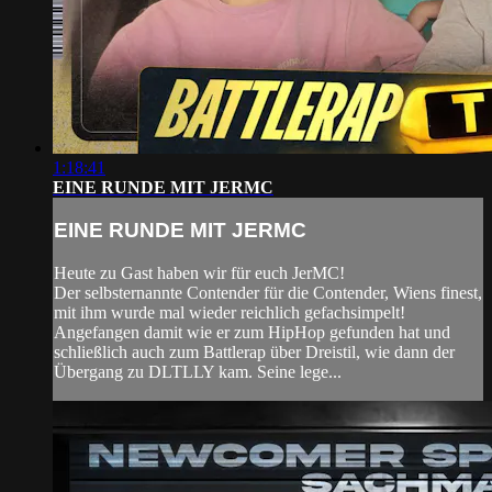
1:18:41
EINE RUNDE MIT JERMC
EINE RUNDE MIT JERMC
Heute zu Gast haben wir für euch JerMC!
Der selbsternannte Contender für die Contender, Wiens finest,
mit ihm wurde mal wieder reichlich gefachsimpelt!
Angefangen damit wie er zum HipHop gefunden hat und
schließlich auch zum Battlerap über Dreistil, wie dann der
Übergang zu DLTLLY kam. Seine lege...