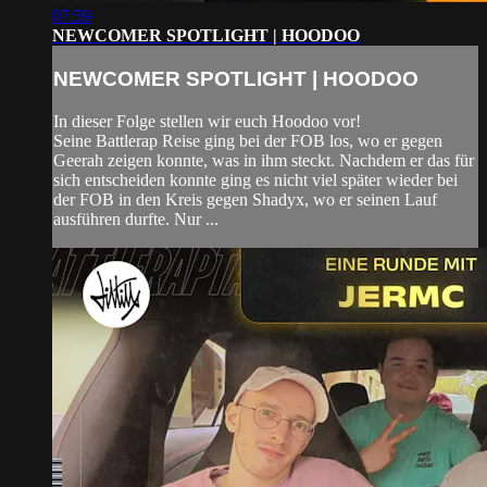
07:59
NEWCOMER SPOTLIGHT | HOODOO
NEWCOMER SPOTLIGHT | HOODOO
In dieser Folge stellen wir euch Hoodoo vor!
Seine Battlerap Reise ging bei der FOB los, wo er gegen
Geerah zeigen konnte, was in ihm steckt. Nachdem er das für
sich entscheiden konnte ging es nicht viel später wieder bei
der FOB in den Kreis gegen Shadyx, wo er seinen Lauf
ausführen durfte. Nur ...