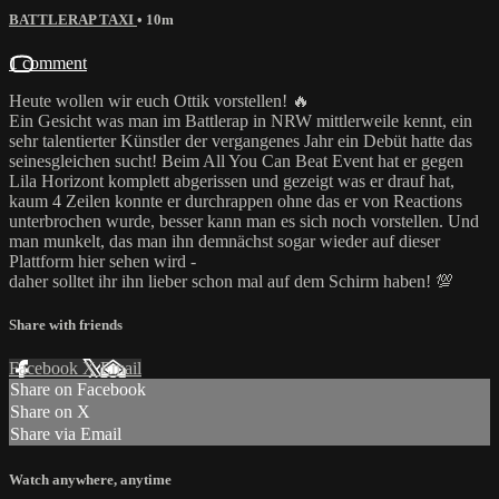
BATTLERAP TAXI
• 10m
1 comment
Heute wollen wir euch Ottik vorstellen! 🔥
Ein Gesicht was man im Battlerap in NRW mittlerweile kennt, ein
sehr talentierter Künstler der vergangenes Jahr ein Debüt hatte das
seinesgleichen sucht! Beim All You Can Beat Event hat er gegen
Lila Horizont komplett abgerissen und gezeigt was er drauf hat,
kaum 4 Zeilen konnte er durchrappen ohne das er von Reactions
unterbrochen wurde, besser kann man es sich noch vorstellen. Und
man munkelt, das man ihn demnächst sogar wieder auf dieser
Plattform hier sehen wird -
daher solltet ihr ihn lieber schon mal auf dem Schirm haben! 💯
Share with friends
Facebook
X
Email
Share on Facebook
Share on X
Share via Email
Watch anywhere, anytime