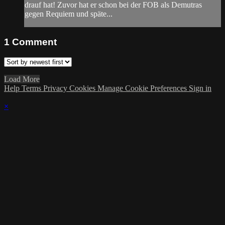
drauf hat! Zuvor hat er schon bei der FOB als Demutras
gegen Requiem und späte...
1
Comment
Load More
Help
Terms
Privacy
Cookies
Manage Cookie Preferences
Sign in
×