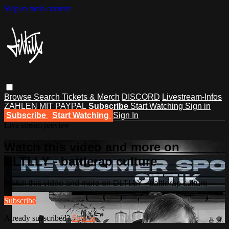
Skip to main content
Browse
Search
Tickets & Merch
DISCORD
Livestream-Infos
ZAHLEN MIT PAYPAL
Subscribe
Start Watching
Sign in
Subscribe
Start Watching
Sign In
Live stream preview
Watch this video and more on
DLTLLY - battlerap culture
Watch this video and more on DLTLLY - battlerap culture
Subscribe
Already subscribed?
Sign in