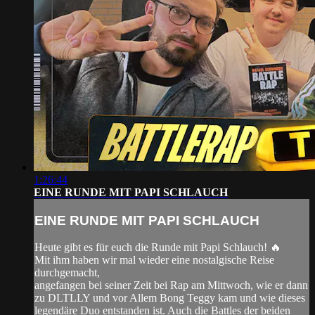
1:26:44
EINE RUNDE MIT PAPI SCHLAUCH
EINE RUNDE MIT PAPI SCHLAUCH
Heute gibt es für euch die Runde mit Papi Schlauch! 🔥
Mit ihm haben wir mal wieder eine nostalgische Reise
durchgemacht,
angefangen bei seiner Zeit bei Rap am Mittwoch, wie er dann
zu DLTLLY und vor Allem Bong Teggy kam und wie dieses
legendäre Duo entstanden ist. Auch die Battles der beiden