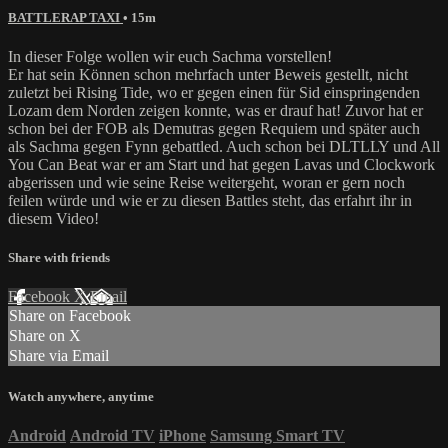
BATTLERAP TAXI
• 15m
In dieser Folge wollen wir euch Sachma vorstellen!
Er hat sein Können schon mehrfach unter Beweis gestellt, nicht
zuletzt bei Rising Tide, wo er gegen einen für Sid einspringenden
Lozam dem Norden zeigen konnte, was er drauf hat! Zuvor hat er
schon bei der FOB als Demutras gegen Requiem und später auch
als Sachma gegen Fynn gebattled. Auch schon bei DLTLLY und All
You Can Beat war er am Start und hat gegen Lavas und Clockwork
abgerissen und wie seine Reise weitergeht, woran er gern noch
feilen würde und wie er zu diesen Battles steht, das erfahrt ihr in
diesem Video!
Share with friends
Facebook
X
Email
Share on Facebook
Share on X
Share via Email
Watch anywhere, anytime
Android
Android TV
iPhone
Samsung Smart TV