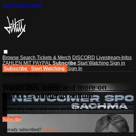
Skip to main content
Browse
Search
Tickets & Merch
DISCORD
Livestream-Infos
ZAHLEN MIT PAYPAL
Subscribe
Start Watching
Sign in
Subscribe
Start Watching
Sign In
Live stream preview
Watch this video and more on
DLTLLY - battlerap culture
Watch this video and more on DLTLLY - battlerap culture
Subscribe
Already subscribed?
Sign in