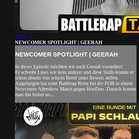
14:28
NEWCOMER SPOTLIGHT | GEERAH
NEWCOMER SPOTLIGHT | GEERAH
In dieser Episode möchten wir euch Geerah vorstellen!
Er schreibt Lines wie kein anderer und diese Skills konnte er
schon abseits von seinem Beruf unter Beweis stellen.
Angefangen hat seine Battlerap Reise bei der FOB in einem
Newcomer Aftershow Match gegen HooDoo. Danach konnte
man ihn bisher no...