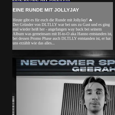
EINE RUNDE MIT JOLLYJAY
Heute gibt es für euch die Runde mit JollyJay! 🔥
Der Gründer von DLTLLY war bei uns zu Gast und es ging
mal wieder heiß her - angefangen way back bei seinem
Album was gemeinsam mit H-to-O aka Hanno entstanden ist,
bei dessen Promo Phase auch DLTLLY entstanden ist, er hat
uns erzählt wie das alles...