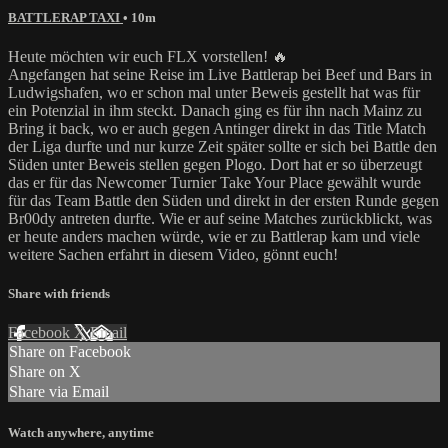
BATTLERAP TAXI
• 10m
Heute möchten wir euch FLX vorstellen! 🔥
Angefangen hat seine Reise im Live Battlerap bei Beef und Bars in
Ludwigshafen, wo er schon mal unter Beweis gestellt hat was für
ein Potenzial in ihm steckt. Danach ging es für ihn nach Mainz zu
Bring it back, wo er auch gegen Antinger direkt in das Title Match
der Liga durfte und nur kurze Zeit später sollte er sich bei Battle den
Süden unter Beweis stellen gegen Plogo. Dort hat er so überzeugt
das er für das Newcomer Turnier Take Your Place gewählt wurde
für das Team Battle den Süden und direkt in der ersten Runde gegen
Br00dy antreten durfte. Wie er auf seine Matches zurückblickt, was
er heute anders machen würde, wie er zu Battlerap kam und viele
weitere Sachen erfahrt in diesem Video, gönnt euch!
Share with friends
Facebook
X
Email
Share on Facebook
Share on X
Share via Email
Watch anywhere, anytime