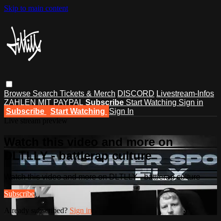
Skip to main content
Browse
Search
Tickets & Merch
DISCORD
Livestream-Infos
ZAHLEN MIT PAYPAL
Subscribe
Start Watching
Sign in
Subscribe
Start Watching
Sign In
Live stream preview
Watch this video and more on
DLTLLY - battlerap culture
Watch this video and more on DLTLLY - battlerap culture
Subscribe
Already subscribed?
Sign in