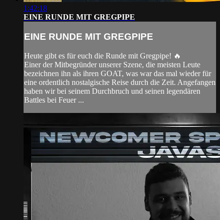
1:42:18
EINE RUNDE MIT GREGPIPE
EINE RUNDE MIT GREGPIPE
Heute gibt es für euch die Runde mit Gregpipe! 🔥
Einer der Mitbegründer unserer Szene, die meisten Leute
bezeichnen ihn als ihren GOAT, was war das mal wieder für
eine ordentlich nostalgische Reise durch die Zeit. Angefangen
haben wir bei seinem Durchbruch und seinen legendären
Battles bei Feuer ...