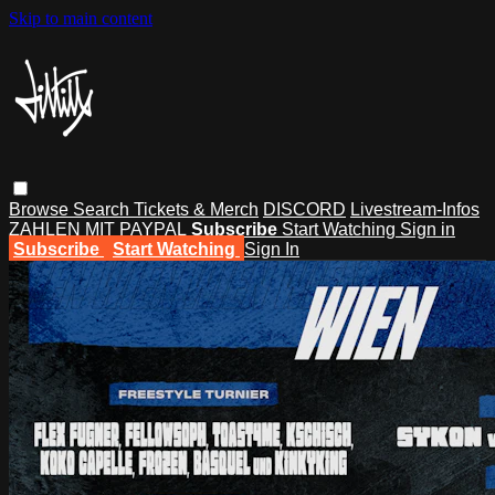
Skip to main content
Browse
Search
Tickets & Merch
DISCORD
Livestream-Infos
ZAHLEN MIT PAYPAL
Subscribe
Start Watching
Sign in
Subscribe
Start Watching
Sign In