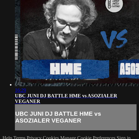
16:29
UBC JUNI DJ BATTLE HME vs ASOZIALER
VEGANER
UBC JUNI DJ BATTLE HME vs
ASOZIALER VEGANER
Help
Terms
Privacy
Cookies
Manage Cookie Preferences
Sign in