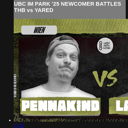
UBC IM PARK '25 NEWCOMER BATTLES
THB vs YARED
17:39