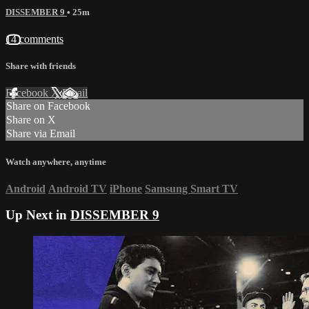
DISSEMBER 9
• 25m
14 comments
Share with friends
Facebook
X
Email
Share on Facebook
Share on X
Share via Email
Watch anywhere, anytime
Android
Android TV
iPhone
Samsung Smart TV
Up Next in
DISSEMBER 9