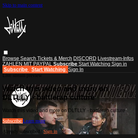
Skip to main content
Browse
Search
Tickets & Merch
DISCORD
Livestream-Infos
ZAHLEN MIT PAYPAL
Subscribe
Start Watching
Sign in
Subscribe
Start Watching
Sign In
Live stream preview
Watch this video and more on
DLTLLY - battlerap culture
Watch this video and more on DLTLLY - battlerap culture
Subscribe
Learn more
Already subscribed?
Sign in