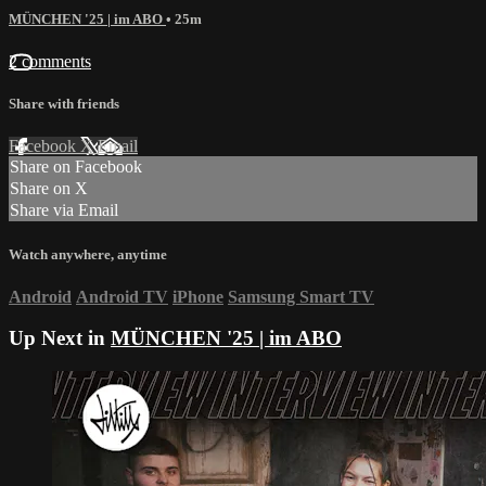
MÜNCHEN '25 | im ABO
• 25m
2 comments
Share with friends
Facebook
X
Email
Share on Facebook
Share on X
Share via Email
Watch anywhere, anytime
Android
Android TV
iPhone
Samsung Smart TV
Up Next in
MÜNCHEN '25 | im ABO