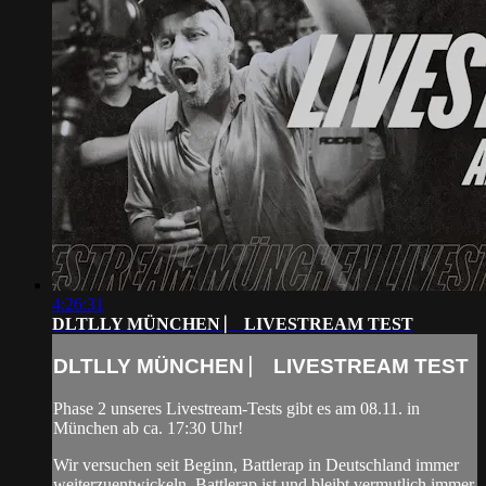
4:26:31
DLTLLY MÜNCHEN ⎸ LIVESTREAM TEST
DLTLLY MÜNCHEN ⎸ LIVESTREAM TEST
Phase 2 unseres Livestream-Tests gibt es am 08.11. in
München ab ca. 17:30 Uhr!
Wir versuchen seit Beginn, Battlerap in Deutschland immer
weiterzuentwickeln. Battlerap ist und bleibt vermutlich immer