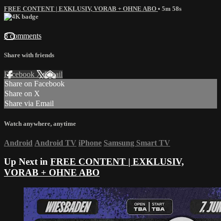
FREE CONTENT | EXKLUSIV, VORAB + OHNE ABO
• 5m 58s
8 comments
Share with friends
Facebook
X
Email
Share on Facebook
Share on X
Share via Email
Watch anywhere, anytime
Android
Android TV
iPhone
Samsung Smart TV
Up Next in
FREE CONTENT | EXKLUSIV,
VORAB + OHNE ABO