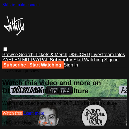
Skip to main content
Browse
Search
Tickets & Merch
DISCORD
Livestream-Infos
ZAHLEN MIT PAYPAL
Subscribe
Start Watching
Sign in
Subscribe
Start Watching
Sign In
Live stream preview
Watch this video and more on
DLTLLY - battlerap culture
Watch this video and more on DLTLLY - battlerap culture
Watch free
Learn more
Already registered?
Sign in