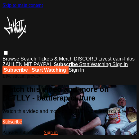
Skip to main content
Browse
Search
Tickets & Merch
DISCORD
Livestream-Infos
ZAHLEN MIT PAYPAL
Subscribe
Start Watching
Sign in
Subscribe
Start Watching
Sign In
Live stream preview
Watch this video and more on
DLTLLY - battlerap culture
Watch this video and more on DLTLLY - battlerap culture
Subscribe
Already subscribed?
Sign in