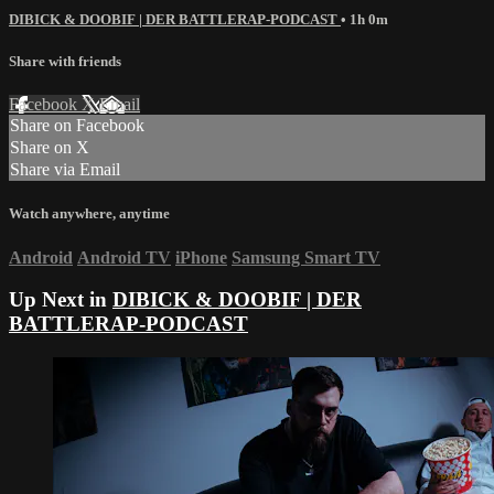
DIBICK & DOOBIF | DER BATTLERAP-PODCAST
• 1h 0m
Share with friends
Facebook
X
Email
Share on Facebook
Share on X
Share via Email
Watch anywhere, anytime
Android
Android TV
iPhone
Samsung Smart TV
Up Next in
DIBICK & DOOBIF | DER
BATTLERAP-PODCAST