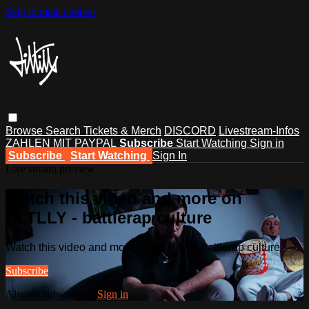
Skip to main content
Browse
Search
Tickets & Merch
DISCORD
Livestream-Infos
ZAHLEN MIT PAYPAL
Subscribe
Start Watching
Sign in
Subscribe
Start Watching
Sign In
Live stream preview
Watch this video and more on
DLTLLY - battlerap culture
Watch this video and more on DLTLLY - battlerap culture
Subscribe
Already subscribed?
Sign in