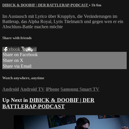
DIBICK & DOOBIF | DER BATTLERAP-PODCAST
• 1h 6m
Im Austausch mit Lyrico über Krupplyn, die Veränderungen im
Battlerap, das Alpha Royal, Lyris Titelmatch und gegen wen er ein
Abschluss-Battle machen möchte
Share with friends
Facebook
X
Email
Share on Facebook
Share on X
Share via Email
Watch anywhere, anytime
Android
Android TV
iPhone
Samsung Smart TV
Up Next in
DIBICK & DOOBIF | DER
BATTLERAP-PODCAST