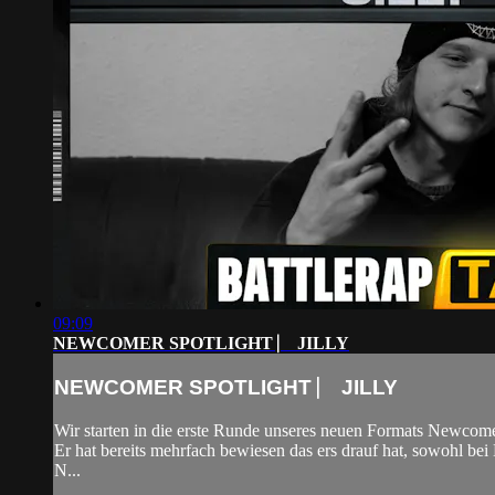
09:09
NEWCOMER SPOTLIGHT ⎸ JILLY
NEWCOMER SPOTLIGHT ⎸ JILLY
Wir starten in die erste Runde unseres neuen Formats Newcomer 
Er hat bereits mehrfach bewiesen das ers drauf hat, sowohl be
N...