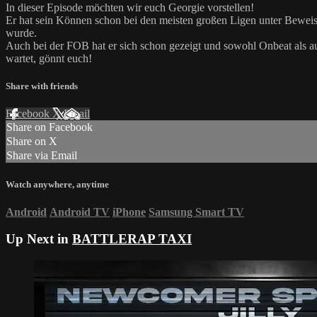
In dieser Episode möchten wir euch Georgie vorstellen!
Er hat sein Können schon bei den meisten großen Ligen unter Beweis
wurde.
Auch bei der FOB hat er sich schon gezeigt und sowohl Onbeat als au
wartet, gönnt euch!
Share with friends
Facebook
X
Email
Share on Facebook
Share on X
Share via Email
Watch anywhere, anytime
Android
Android TV
iPhone
Samsung Smart TV
Up Next in
BATTLERAP TAXI