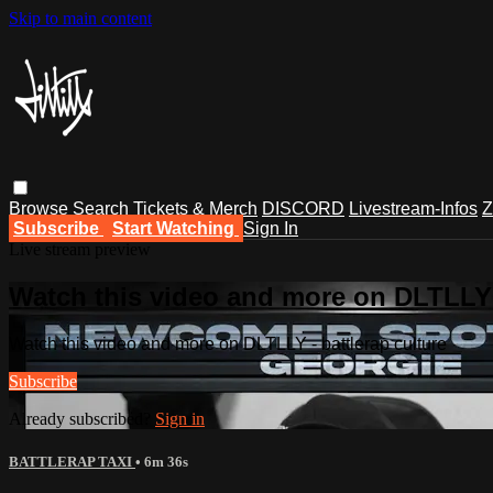
Skip to main content
Browse
Search
Tickets & Merch
DISCORD
Livestream-Infos
Z
Subscribe
Start Watching
Sign In
Live stream preview
Watch this video and more on DLTLLY -
Watch this video and more on DLTLLY - battlerap culture
Subscribe
Already subscribed?
Sign in
BATTLERAP TAXI
• 6m 36s