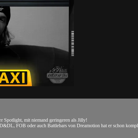
Spotlight, mit niemand geringeren als Jilly!
i D&DL, FOB oder auch Battlebars von Dreamotion hat er schon komplett