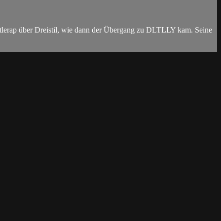
tlerap über Dreistil, wie dann der Übergang zu DLTLLY kam. Seine