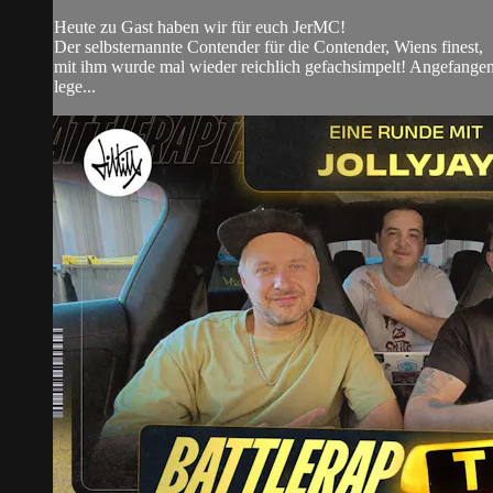
Heute zu Gast haben wir für euch JerMC!
Der selbsternannte Contender für die Contender, Wiens finest,
mit ihm wurde mal wieder reichlich gefachsimpelt! Angefange
lege...