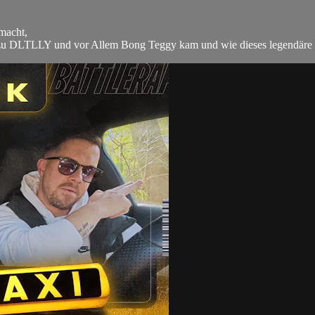
macht,
 zu DLTLLY und vor Allem Bong Teggy kam und wie dieses legendäre Duo