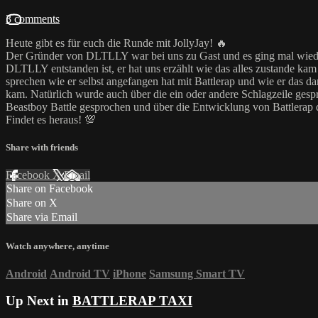
3 comments
Heute gibt es für euch die Runde mit JollyJay! 🔥
Der Gründer von DLTLLY war bei uns zu Gast und es ging mal wiede
DLTLLY entstanden ist, er hat uns erzählt wie das alles zustande kam
sprechen wie er selbst angefangen hat mit Battlerap und wie er das 
kam. Natürlich wurde auch über die ein oder andere Schlagzeile ges
Beastboy Battle gesprochen und über die Entwicklung von Battlerap di
Findet es heraus! 💯
Share with friends
Facebook
X
Email
Share on Facebook
Share on X
Share via Email
Watch anywhere, anytime
Android
Android TV
iPhone
Samsung Smart TV
Up Next in
BATTLERAP TAXI