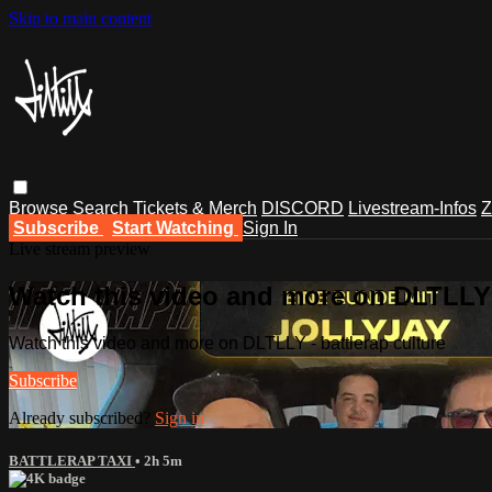
Skip to main content
Browse
Search
Tickets & Merch
DISCORD
Livestream-Infos
Z
Subscribe
Start Watching
Sign In
Live stream preview
Watch this video and more on DLTLLY -
Watch this video and more on DLTLLY - battlerap culture
Subscribe
Already subscribed?
Sign in
BATTLERAP TAXI
• 2h 5m