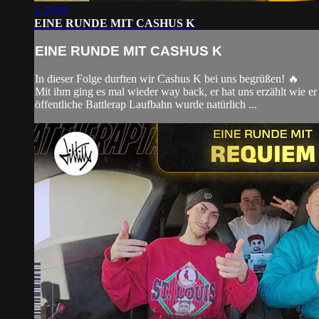
1:29:09
EINE RUNDE MIT CASHUS K
EINE RUNDE MIT CASHUS K
In dieser Folge durften wir Cashus K bei uns begrüßen! 🔥
Mit ihm ging es mal wieder way back, er hat uns erzählt wie e
öffentliche Battlerap Laufbahn wurde natürlich ...