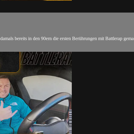
r damals bereits in den 90ern die ersten Berührungen mit Battlerap gem