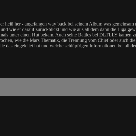
r heiß her - angefangen way back bei seinem Album was gemeinsam mi
 und wie er darauf zurückblickt und wie aus all dem dann die Liga gew
damals unter einen Hut bekam. Auch seine Battles bei DLTLLY kamen zu
prochen, wie die Mars Thematik, die Trennung vom Chief oder auch die
e das eingeleitet hat und welche schlüpfrigen Informationen bei all d