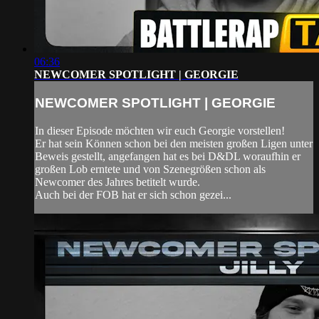
06:36
NEWCOMER SPOTLIGHT | GEORGIE
NEWCOMER SPOTLIGHT | GEORGIE
In dieser Episode möchten wir euch Georgie vorstellen!
Er hat sein Können schon bei den meisten großen Ligen unter
Beweis gestellt, angefangen hat es bei D&DL woraufhin er
großen Lob erntete und von Szenegrößen schon als
Newcomer des Jahres betitelt wurde.
Auch bei der FOB hat er sich schon gezei...