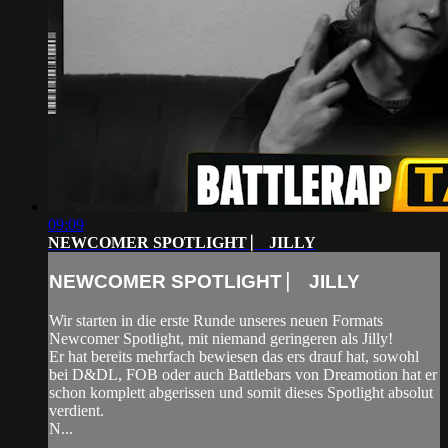
09:09
NEWCOMER SPOTLIGHT ⎸ JILLY
NEWCOMER SPOTLIGHT ⎸ JILLY
Wir starten in die erste Runde unseres neuen Formats
Newcomer Spotlight, mit niemand geringeren als Jilly!
Er hat bereits mehrfach bewiesen das ers drauf hat, sowohl
bei D&DL, FOB oder auch Battlebars von Dreamotion hat er
schon komplett abgerissen und somit dieses Spotlight absolut
verdient.
N...