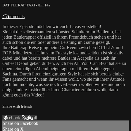
BATTLERAP TAXI
• 8m 14s
2 comments
In dieser Episode möchten wir euch Lavaş vorstellen!
Sie hat die selbsternannten schönsten Schultern im Battlerap, hat
jeden Battlerapper offiziell in ihrem Freundebuch stehen und hat
auch schon die ein oder andere Leistung im Game gezeigt.
Ihre Battlerap Reise ging beim Co-Event zwischen DLTLLY und
FOB Mitte letzten Jahres im Freestyle los und seitdem ist sie aktiv
dabei und hat bereits mehrere Battles im Acapella als auch ihr
Onbeat Debüt geben dürfen. Auch bei All-You-Can-Beat hat sie zu
einem einmaligen Abend beigetragen mit ihrem Battle gegen
Sachma. Durch ihren einzigartigen Style hat sie sich bereits einige
Fans gemacht und wenn ihr wissen wollt, wo sie mit ihrer Attitude
noch hin möchte, was sie noch verbessern wollen würde und noch
einige andere Insider über ihren Character erfahren wollt, dann
gönnt euch das Video!
Share with friends
Facebook
X
Email
Share on Facebook
Share on X