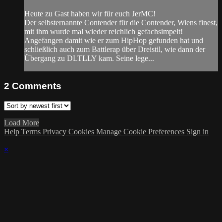
Heute zu Gast haben wir für euch JerMC!
Der selbsternannte Contender für die Contender, Wiens finest,
mit ihm wurde mal wieder reichlich gefachsimpelt!
Angefangen damit wie er zum HipHop gefunden hat und
schließlich auch zum Battlerap über Dreistil, wie dann der
Übergang zu DLTLLY kam. Seine lege...
2
Comments
Load More
Help
Terms
Privacy
Cookies
Manage Cookie Preferences
Sign in
×