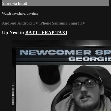
Share via Email
Watch anywhere, anytime
Android
Android TV
iPhone
Samsung Smart TV
Up Next in
BATTLERAP TAXI