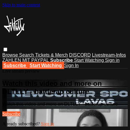
Skip to main content
Browse
Search
Tickets & Merch
DISCORD
Livestream-Infos
ZAHLEN MIT PAYPAL
Subscribe
Start Watching
Sign in
Subscribe
Start Watching
Sign In
Live stream preview
Watch this video and more on
DLTLLY - battlerap culture
Watch this video and more on DLTLLY - battlerap culture
Subscribe
Already subscribed?
Sign in