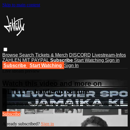
Skip to main content
Browse
Search
Tickets & Merch
DISCORD
Livestream-Infos
ZAHLEN MIT PAYPAL
Subscribe
Start Watching
Sign in
Subscribe
Start Watching
Sign In
Live stream preview
Watch this video and more on
DLTLLY - battlerap culture
Watch this video and more on DLTLLY - battlerap culture
Subscribe
Already subscribed?
Sign in