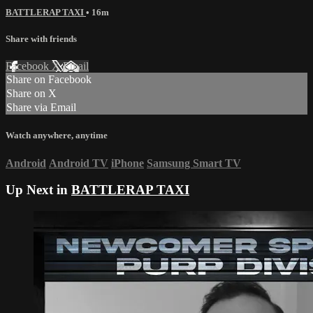
BATTLERAP TAXI
• 16m
Share with friends
Facebook
X
Email
Share on Facebook
Share on X
Share via Email
Watch anywhere, anytime
Android
Android TV
iPhone
Samsung Smart TV
Up Next in
BATTLERAP TAXI