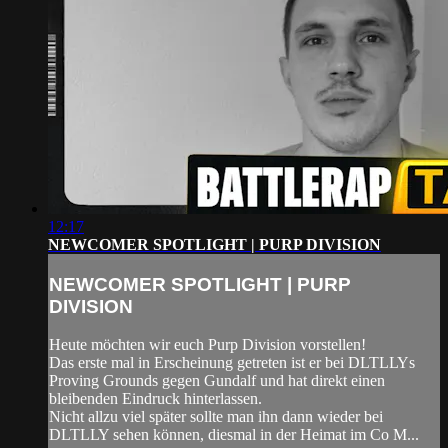
12:17
NEWCOMER SPOTLIGHT | PURP DIVISION
NEWCOMER SPOTLIGHT | PURP
DIVISION
Heute möchten wir euch Purp Division vorstellen!
Das erste mal in Erscheinung getreten ist er bei DLTLLYs
Proving Grounds gegen Gundalf und hat direkt einen
bleibenden Eindruck hinterlassen.
Nicht allzu viel später sollte man ihn dann wieder bei
DLTLLY sehen können, diesmal in der Heimat im Co M...