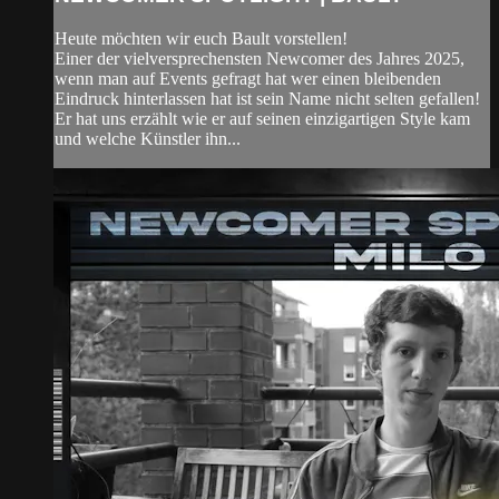
Heute möchten wir euch Bault vorstellen!
Einer der vielversprechensten Newcomer des Jahres 2025,
wenn man auf Events gefragt hat wer einen bleibenden
Eindruck hinterlassen hat ist sein Name nicht selten gefallen!
Er hat uns erzählt wie er auf seinen einzigartigen Style kam
und welche Künstler ihn...