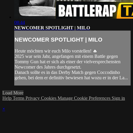
08:44
NEWCOMER SPOTLIGHT | MILO
NEWCOMER SPOTLIGHT | MILO
Heute möchten wir euch Milo vorstellen! 🔥
2025 war sein Jahr, angefangen mit einem Battle gegen
Tommy Gun hat er sich als einer der vielversprechensten
Newcomer des Jahres durchgesetzt.
Danach sollte es in das Derby Match gegen Coccodinho
gehen, bei dem er definitiv bewiesen hat wozu er in der La...
Load More
Help
Terms
Privacy
Cookies
Manage Cookie Preferences
Sign in
×