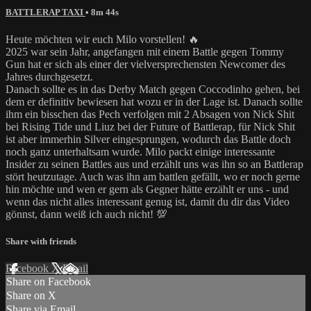
BATTLERAP TAXI
• 8m 44s
Heute möchten wir euch Milo vorstellen! 🔥
2025 war sein Jahr, angefangen mit einem Battle gegen Tommy
Gun hat er sich als einer der vielversprechensten Newcomer des
Jahres durchgesetzt.
Danach sollte es in das Derby Match gegen Coccodinho gehen, bei
dem er definitiv bewiesen hat wozu er in der Lage ist. Danach sollte
ihm ein bisschen das Pech verfolgen mit 2 Absagen von Nick Shit
bei Rising Tide und Liuz bei der Future of Battlerap, für Nick Shit
ist aber immerhin Silver eingesprungen, wodurch das Battle doch
noch ganz unterhaltsam wurde. Milo packt einige interessante
Insider zu seinen Battles aus und erzählt uns was ihn so an Battlerap
stört heutzutage. Auch was ihn am battlen gefällt, wo er noch gerne
hin möchte und wen er gern als Gegner hätte erzählt er uns - und
wenn das nicht alles interessant genug ist, damit du dir das Video
gönnst, dann weiß ich auch nicht! 💯
Share with friends
Facebook
X
Email
Share on Facebook
Share on X
Share via Email