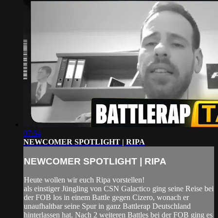
07:54
NEWCOMER SPOTLIGHT | RIPA
NEWCOMER SPOTLIGHT | RIPA
Heute wollen wir euch Ripa vorstellen!
als einstiger Jüngling von CSN Galactico ging seine Reise bei
der FOB los in einem Battle gegen Cizero, wonach er
unaufhaltbar seine Spur in ganz Battlerap Deutschland
hinterlassen hat. Nach 2 weiteren Battles bei der FOB ging es