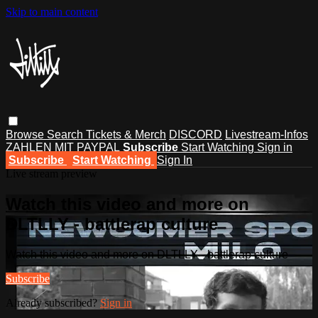
Skip to main content
Browse
Search
Tickets & Merch
DISCORD
Livestream-Infos
ZAHLEN MIT PAYPAL
Subscribe
Start Watching
Sign in
Subscribe
Start Watching
Sign In
Live stream preview
Watch this video and more on
DLTLLY - battlerap culture
Watch this video and more on DLTLLY - battlerap culture
Subscribe
Already subscribed?
Sign in