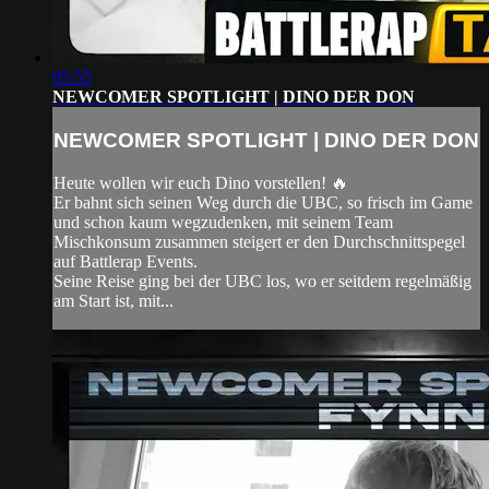
05:55
NEWCOMER SPOTLIGHT | DINO DER DON
NEWCOMER SPOTLIGHT | DINO DER DON
Heute wollen wir euch Dino vorstellen! 🔥
Er bahnt sich seinen Weg durch die UBC, so frisch im Game
und schon kaum wegzudenken, mit seinem Team
Mischkonsum zusammen steigert er den Durchschnittspegel
auf Battlerap Events.
Seine Reise ging bei der UBC los, wo er seitdem regelmäßig
am Start ist, mit...