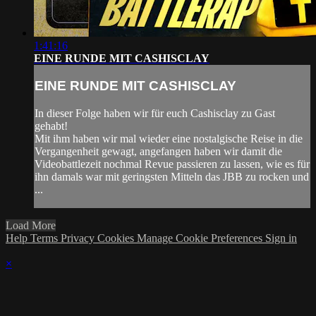
1:41:16
EINE RUNDE MIT CASHISCLAY
EINE RUNDE MIT CASHISCLAY
In dieser Folge haben wir für euch Cashisclay zu Gast
gehabt!
Mit ihm haben wir mal wieder eine nostalgische Reise in die
Vergangenheit gewagt, angefangen haben wir damit die
Videobattlezeit nochmal Revue passieren zu lassen, wie es für
ihn damals war mit geringsten Mitteln das JBB zu rocken und
...
Load More
Help
Terms
Privacy
Cookies
Manage Cookie Preferences
Sign in
×