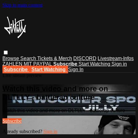
Skip to main content
Browse
Search
Tickets & Merch
DISCORD
Livestream-Infos
ZAHLEN MIT PAYPAL
Subscribe
Start Watching
Sign in
Subscribe
Start Watching
Sign In
Live stream preview
Watch this video and more on
DLTLLY - battlerap culture
Watch this video and more on DLTLLY - battlerap culture
Subscribe
Already subscribed?
Sign in