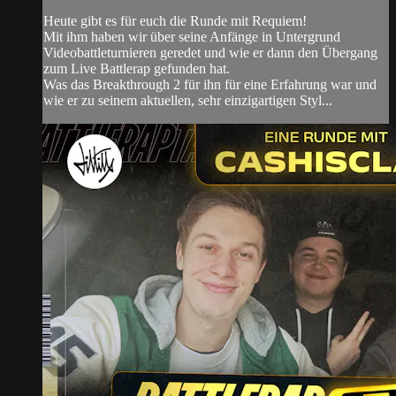
Heute gibt es für euch die Runde mit Requiem!
Mit ihm haben wir über seine Anfänge in Untergrund
Videobattleturnieren geredet und wie er dann den Übergang
zum Live Battlerap gefunden hat.
Was das Breakthrough 2 für ihn für eine Erfahrung war und
wie er zu seinem aktuellen, sehr einzigartigen Styl...