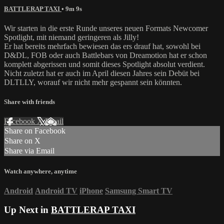
BATTLERAP TAXI
• 9m 9s
Wir starten in die erste Runde unseres neuen Formats Newcomer
Spotlight, mit niemand geringeren als Jilly!
Er hat bereits mehrfach bewiesen das ers drauf hat, sowohl bei
D&DL, FOB oder auch Battlebars von Dreamotion hat er schon
komplett abgerissen und somit dieses Spotlight absolut verdient.
Nicht zuletzt hat er auch im April diesen Jahres sein Debüt bei
DLTLLY, worauf wir nicht mehr gespannt sein könnten.
Share with friends
Facebook
X
Email
Share on Facebook
Share on X
Share via Email
Watch anywhere, anytime
Android
Android TV
iPhone
Samsung Smart TV
Up Next in
BATTLERAP TAXI