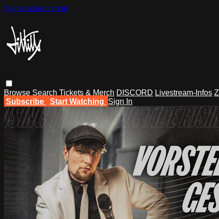
Skip to main content
Browse
Search
Tickets & Merch
DISCORD
Livestream-Infos
Z
Subscribe
Start Watching
Sign In