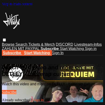
Skip to main content
Browse
Search
Tickets & Merch
DISCORD
Livestream-Infos
ZAHLEN MIT PAYPAL
Subscribe
Start Watching
Sign in
Subscribe
Start Watching
Sign In
Live stream preview
Watch this video and more on
DLTLLY - battlerap culture
Watch this video and more on DLTLLY - battlerap culture
Subscribe
Already subscribed?
Sign in