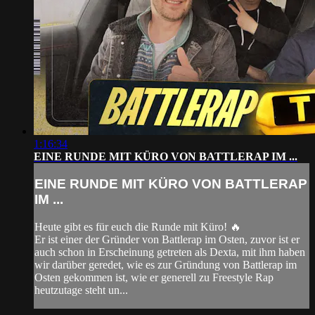
1:16:34
EINE RUNDE MIT KÜRO VON BATTLERAP IM ...
EINE RUNDE MIT KÜRO VON BATTLERAP
IM ...
Heute gibt es für euch die Runde mit Küro! 🔥
Er ist einer der Gründer von Battlerap im Osten, zuvor ist er
auch schon in Erscheinung getreten als Dexta, mit ihm haben
wir darüber geredet, wie es zur Gründung von Battlerap im
Osten gekommen ist, wie er generell zu Freestyle Rap
heutzutage steht un...