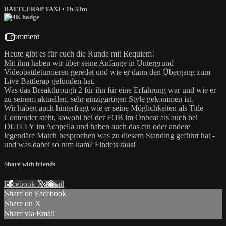
BATTLERAP TAXI
• 1h 33m
1 comment
Heute gibt es für euch die Runde mit Requiem!
Mit ihm haben wir über seine Anfänge in Untergrund
Videobattleturnieren geredet und wie er dann den Übergang zum
Live Battlerap gefunden hat.
Was das Breakthrough 2 für ihn für eine Erfahrung war und wie er
zu seinem aktuellen, sehr einzigartigen Style gekommen ist.
Wir haben auch hinterfragt wie er seine Möglichkeiten als Title
Contender steht, sowohl bei der FOB im Onbeat als auch bei
DLTLLY im Acapella und haben auch das ein oder andere
legendäre Match besprochen was zu diesem Standing geführt hat -
und was dabei so rum kam? Findets raus!
Share with friends
Facebook
X
Email
Share on Facebook
Share on X
Share via Email