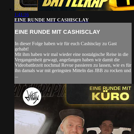
1:41:16
EINE RUNDE MIT CASHISCLAY
EINE RUNDE MIT CASHISCLAY
In dieser Folge haben wir für euch Cashisclay zu Gast
gehabt!
Mit ihm haben wir mal wieder eine nostalgische Reise in die
Vergangenheit gewagt, angefangen haben wir damit die
Videobattlezeit nochmal Revue passieren zu lassen, wie es für
ihn damals war mit geringsten Mitteln das JBB zu rocken und
...