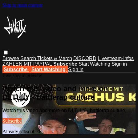
Skip to main content
Browse
Search
Tickets & Merch
DISCORD
Livestream-Infos
ZAHLEN MIT PAYPAL
Subscribe
Start Watching
Sign in
Subscribe
Start Watching
Sign In
Live stream preview
Watch this video and more on
DLTLLY - battlerap culture
Watch this video and more on DLTLLY - battlerap culture
Subscribe
Already subscribed?
Sign in