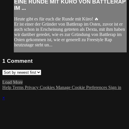
EINE RUNDE MIT KÜRO VON BATTLERAP
IM ...
Heute gibt es für euch die Runde mit Küro! 🔥
Er ist einer der Gründer von Battlerap im Osten, zuvor ist er
auch schon in Erscheinung getreten als Dexta, mit ihm haben
wir darüber geredet, wie es zur Gründung von Battlerap im
Osten gekommen ist, wie er generell zu Freestyle Rap
heutzutage steht un...
1
Comment
Load More
Help
Terms
Privacy
Cookies
Manage Cookie Preferences
Sign in
×