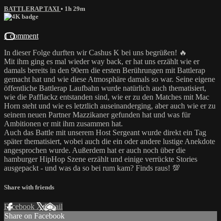
BATTLERAP TAXI
• 1h 29m
1 comment
In dieser Folge durften wir Cashus K bei uns begrüßen! 🔥
Mit ihm ging es mal wieder way back, er hat uns erzählt wie er
damals bereits in den 90ern die ersten Berührungen mit Battlerap
gemacht hat und wie diese Atmosphäre damals so war. Seine eigene
öffentliche Battlerap Laufbahn wurde natürlich auch thematisiert,
wie die Pafflackz entstanden sind, wie er zu den Matches mit Mac
Horn steht und wie es letztlich auseinanderging, aber auch wie er zu
seinem neuen Partner Mazzikaner gefunden hat und was für
Ambitionen er mit ihm zusammen hat.
Auch das Battle mit unserem Host Sergeant wurde direkt ein Tag
später thematisiert, wobei auch die ein oder andere lustige Anekdote
angesprochen wurde. Außerdem hat er auch noch über die
hamburger HipHop Szene erzählt und einige verrückte Stories
ausgepackt - und was da so bei rum kam? Finds raus! 💯
Share with friends
Facebook
X
Email
Share on Facebook