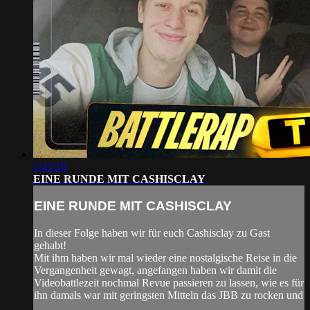
1:41:16
EINE RUNDE MIT CASHISCLAY
EINE RUNDE MIT CASHISCLAY
In dieser Folge haben wir für euch Cashisclay zu Gast
gehabt!
Mit ihm haben wir mal wieder eine nostalgische Reise in die
Vergangenheit gewagt, angefangen haben wir damit die
Videobattlezeit nochmal Revue passieren zu lassen, wie es für
ihn damals war mit geringsten Mitteln das JBB zu rocken und
...