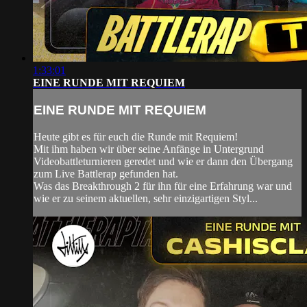
1:33:01
EINE RUNDE MIT REQUIEM
EINE RUNDE MIT REQUIEM
Heute gibt es für euch die Runde mit Requiem!
Mit ihm haben wir über seine Anfänge in Untergrund
Videobattleturnieren geredet und wie er dann den Übergang
zum Live Battlerap gefunden hat.
Was das Breakthrough 2 für ihn für eine Erfahrung war und
wie er zu seinem aktuellen, sehr einzigartigen Styl...