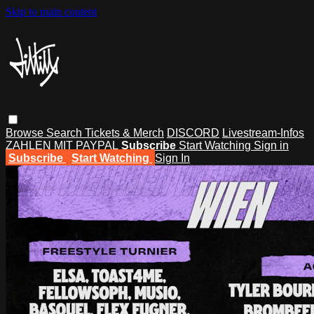
Skip to main content
Browse
Search
Tickets & Merch
DISCORD
Livestream-Infos
ZAHLEN MIT PAYPAL
Subscribe
Start Watching
Sign in
Subscribe
Start Watching
Sign In