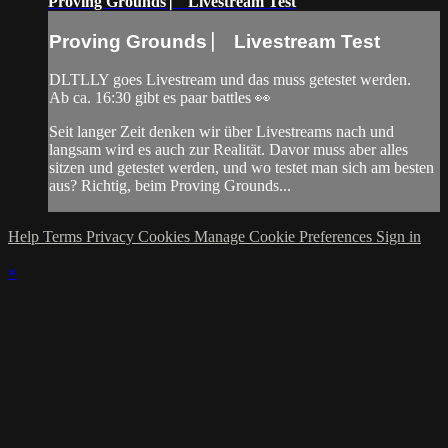
Proving Grounds ⎸ Livestream Test
Proving Grounds ⎸ Livestream Test
DLTLLY goes Livestream und das muss getestet werden.
Ab ca. 16:30 gibt es paar battles 👀
Seit langer Zeit denken wir über Livestreams nach und
langsam wird es auch zur Realität. Davor muss aber alles
sitzen und getestet werden, und wo testet man sich am besten
aus? Richtig, beim Proving Grounds...
Help
Terms
Privacy
Cookies
Manage Cookie Preferences
Sign in
×