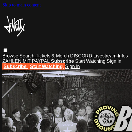
Skip to main content
Browse
Search
Tickets & Merch
DISCORD
Livestream-Infos
ZAHLEN MIT PAYPAL
Subscribe
Start Watching
Sign in
Subscribe
Start Watching
Sign In