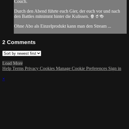
Couch.
Durch den Abend führte euch Gier, der euch vor und nach
den Battles mitnimmt hinter die Kulissen. 🍿🥤🍻
Ohne Abo als Einzelprodukt kann man den Stream ...
2
Comments
Load More
Help
Terms
Privacy
Cookies
Manage Cookie Preferences
Sign in
×