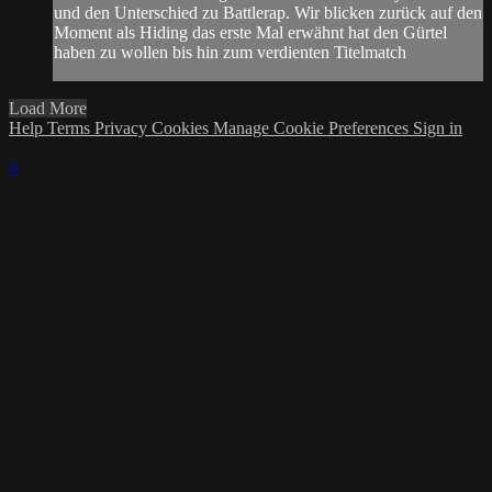
und den Unterschied zu Battlerap. Wir blicken zurück auf den
Moment als Hiding das erste Mal erwähnt hat den Gürtel
haben zu wollen bis hin zum verdienten Titelmatch
Load More
Help
Terms
Privacy
Cookies
Manage Cookie Preferences
Sign in
×