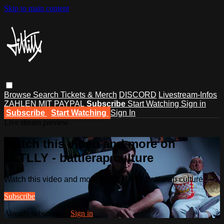
Skip to main content
Browse
Search
Tickets & Merch
DISCORD
Livestream-Infos
ZAHLEN MIT PAYPAL
Subscribe
Start Watching
Sign in
Subscribe
Start Watching
Sign In
Live stream preview
Watch this video and more on
DLTLLY - battlerap culture
Watch this video and more on DLTLLY - battlerap culture
Subscribe
Already subscribed?
Sign in