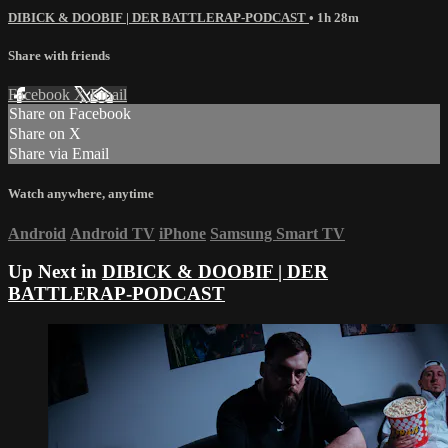
DIBICK & DOOBIF | DER BATTLERAP-PODCAST
• 1h 28m
Share with friends
Facebook
X
Email
Share on Facebook
Share on X
Share via Email
Watch anywhere, anytime
Android
Android TV
iPhone
Samsung Smart TV
Up Next in
DIBICK & DOOBIF | DER
BATTLERAP-PODCAST