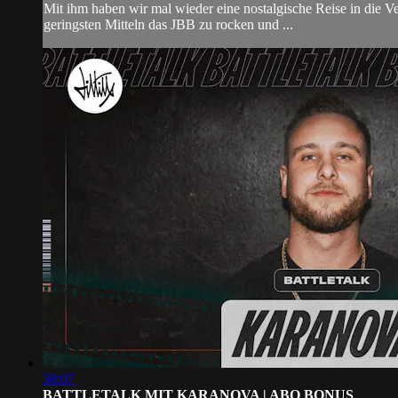
Mit ihm haben wir mal wieder eine nostalgische Reise in die V
geringsten Mitteln das JBB zu rocken und ...
38:07
BATTLETALK MIT KARANOVA | ABO BONUS