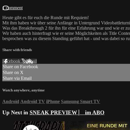
1 comment
Heute gibt es für euch die Runde mit Requiem!
Mit ihm haben wir über seine Anfänge in Untergrund Videobattleturn
Was das Breakthrough 2 für ihn für eine Erfahrung war und wie er zu 
Wir haben auch hinterfragt wie er seine Möglichkeiten als Title Co
besprochen was zu diesem Standing geführt hat - und was dabei so r
Share with friends
Facebook
X
Email
Share on Facebook
Share on X
Share via Email
Watch anywhere, anytime
Android
Android TV
iPhone
Samsung Smart TV
Up Next in
SNEAK PREVIEW ⎸ im ABO