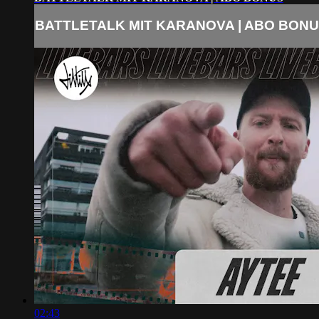
BATTLETALK MIT KARANOVA | ABO BON
02:43