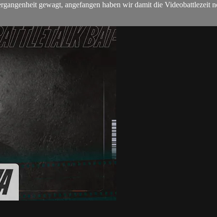
ergangenheit gewagt, angefangen haben wir damit die Videobattlezeit n