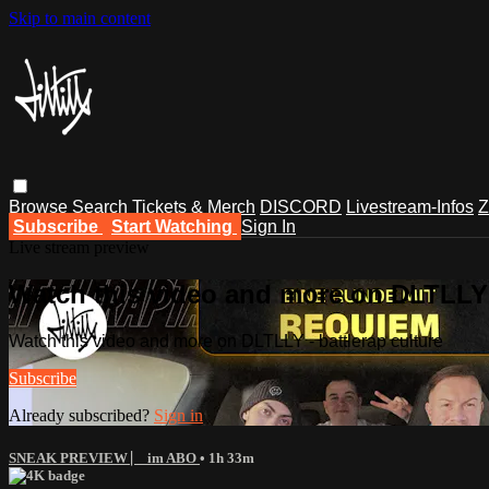
Skip to main content
Browse
Search
Tickets & Merch
DISCORD
Livestream-Infos
Z
Subscribe
Start Watching
Sign In
Live stream preview
Watch this video and more on DLTLLY -
Watch this video and more on DLTLLY - battlerap culture
Subscribe
Already subscribed?
Sign in
SNEAK PREVIEW ⎸ im ABO
• 1h 33m