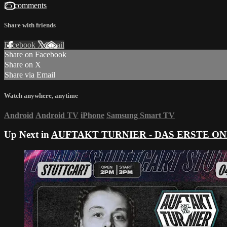
25 comments
Share with friends
Facebook
X
Email
Share on Facebook
Share on X
Share via Email
Watch anywhere, anytime
Android
Android TV
iPhone
Samsung Smart TV
Up Next in
AUFTAKT TURNIER - DAS ERSTE ON