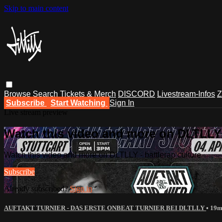
Skip to main content
Browse
Search
Tickets & Merch
DISCORD
Livestream-Infos
Z
Subscribe
Start Watching
Sign In
Live stream preview
Watch this video and more on DLTLLY -
Watch this video and more on DLTLLY - battlerap culture
Subscribe
Already subscribed?
Sign in
AUFTAKT TURNIER - DAS ERSTE ONBEAT TURNIER BEI DLTLLY
• 19